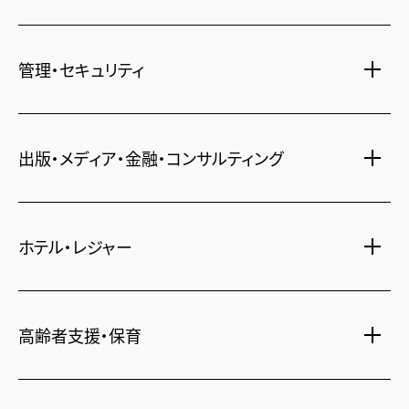
土地活用・免震住宅
管理・セキュリティ
新築分譲マンション・新築戸建
注文住宅・リフォーム
マンション・アパート管理
賃貸・売買物件情報
出版・メディア・金融・コンサルティング
社宅代行
不動産仲介
時間貸し駐車場
女性向け情報
一括寮仲介
ビル管理
ホテル・レジャー
書籍・コミック
オフィス移転
鍵・カードキー
広告代理店
不動産投資
ディズニーリゾート(R)パートナーホテル
24時間コールセンター
住宅ローン
高齢者支援・保育
住まい・暮らし情報
保険・資産運用
不動産オーナー様向け情報
介護・認可保育園
不動産信託