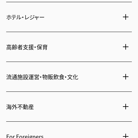
時間貸し駐車場
女性向け情報
一括寮仲介
ビル管理
ホテル・レジャー
書籍・コミック
オフィス移転
鍵・カードキー
広告代理店
不動産投資
ディズニーリゾート(R)パートナーホテル
24時間コールセンター
住宅ローン
高齢者支援・保育
住まい・暮らし情報
保険・資産運用
不動産オーナー様向け情報
介護・認可保育園
不動産信託
人事・総務部向け不動産情報
流通施設運営・物販飲食・文化
シニア総合窓口
不動産投資信託(J-REIT)
人材派遣・紹介
ショッピングセンター
海外不動産
国際事業本部（日本）
For Foreigners
上海