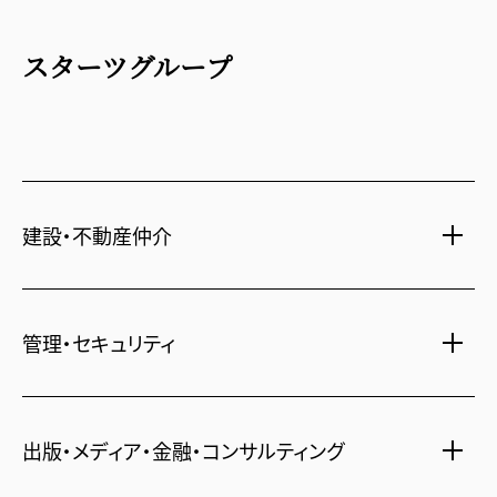
スターツグループ
建設・不動産仲介
土地活用・免震住宅
管理・セキュリティ
新築分譲マンション・新築戸建
注文住宅・リフォーム
マンション・アパート管理
賃貸・売買物件情報
出版・メディア・金融・コンサルティング
社宅代行
不動産仲介